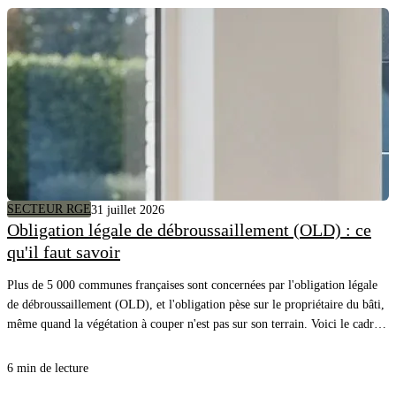
SECTEUR RGE
31 juillet 2026
Obligation légale de débroussaillement (OLD) : ce
qu'il faut savoir
Plus de 5 000 communes françaises sont concernées par l'obligation légale
de débroussaillement (OLD), et l'obligation pèse sur le propriétaire du bâti,
même quand la végétation à couper n'est pas sur son terrain. Voici le cadre,
les distances à respecter et comment savoir précisément quels arbres couper
autour de chez vous.
6 min de lecture