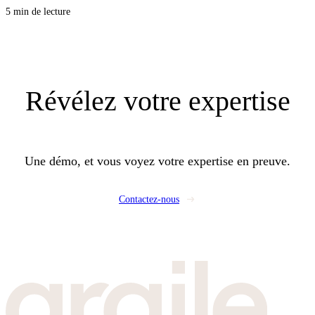
stations et l’équilibrage. Pour vos clients, c’est une facture plus stable et
5 min de lecture
moins de chaudières à entretenir, et pour vous, une opportunité de proposer
un lot CVC propre, lisible, et rentable.
Révélez
votre expertise
Une démo, et vous voyez votre expertise en preuve.
Contactez-nous