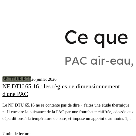
SECTEUR RGE
26 juillet 2026
NF DTU 65.16 : les règles de dimensionnement
d'une PAC
Le NF DTU 65.16 ne se contente pas de dire « faites une étude thermique
». Il encadre la puissance de la PAC par une fourchette chiffrée, adossée aux
déperditions à la température de base, et impose un appoint d'au moins 1,2
fois ces déperditions. Voici la règle, article par article, avec l'exemple
chiffré du DTU lui-même.
7 min de lecture