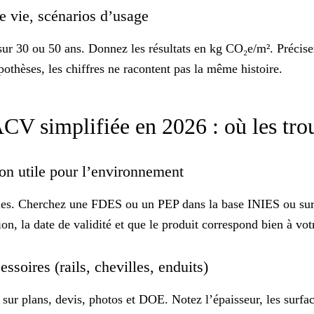
de vie, scénarios d’usage
sur 30 ou 50 ans. Donnez les résultats en kg CO₂e/m². Précisez
pothèses, les chiffres ne racontent pas la même histoire.
V simplifiée en 2026 : où les trou
ion utile pour l’environnement
ales. Cherchez une FDES ou un PEP dans la base
INIES
ou sur 
ion, la date de validité et que le produit correspond bien à vot
essoires (rails, chevilles, enduits)
r plans, devis, photos et DOE. Notez l’épaisseur, les surfaces 