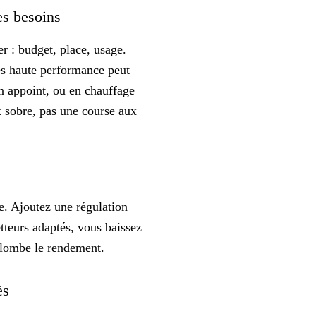
es besoins
er : budget, place, usage.
ès haute performance peut
n appoint, ou en chauffage
x sobre
, pas une course aux
age. Ajoutez une
régulation
teurs adaptés, vous baissez
plombe le rendement.
cès