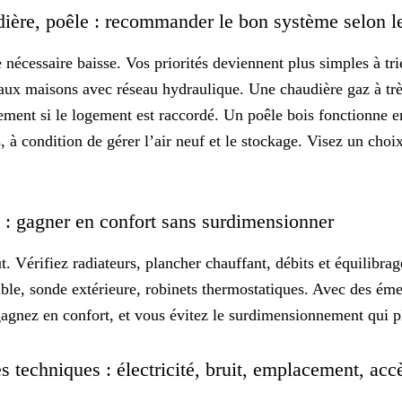
ière, poêle : recommander le bon système selon l
 nécessaire baisse. Vos priorités deviennent plus simples à tri
aux maisons avec réseau hydraulique. Une chaudière gaz à tr
ement si le logement est raccordé. Un poêle bois fonctionne e
s, à condition de gérer l’air neuf et le stockage. Visez un
choi
n : gagner en confort sans surdimensionner
ut. Vérifiez radiateurs, plancher chauffant, débits et équilibr
le, sonde extérieure, robinets thermostatiques. Avec des émet
gagnez en confort, et vous évitez le surdimensionnement qui 
es techniques : électricité, bruit, emplacement, ac